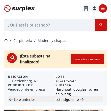
Página de inicio
Barra de búsqueda
Página de inicio
Carpintería
Madera y chapas
¡Esta subasta ha
Vea lotes similares
finalizado!
UBICACIÓN
LOTE
Hardenberg, NL
A1-43752-42
VENDIDO POR
SUBASTA
Vendedor de empresa
Hardhout, douglas, vuren
en overig
Lote anterior
Lote siguiente