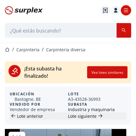
Página de inicio
Barra de búsqueda
Página de inicio
Carpintería
Carpintería diversa
¡Esta subasta ha
Vea lotes similares
finalizado!
UBICACIÓN
LOTE
Bastogne, BE
A3-43528-36993
VENDIDO POR
SUBASTA
Vendedor de empresa
Industria y maquinaria
Lote anterior
Lote siguiente