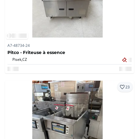
A7-48734-24
Pitco - Friteuse à essence
Pisek,
CZ
23