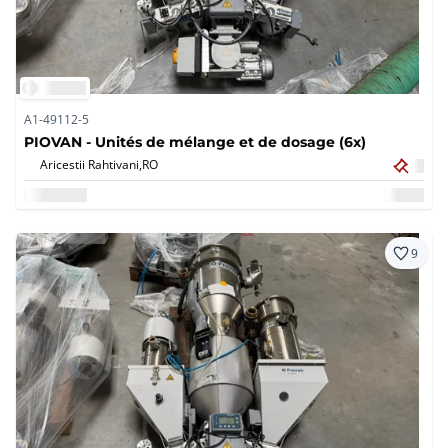
A1-49112-5
PIOVAN - Unités de mélange et de dosage (6x)
Aricestii Rahtivani,
RO
9