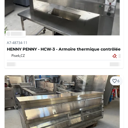
A7-48734-11
HENNY PENNY - HCW-3 - Armoire thermique contrôlée
Pisek,
CZ
6