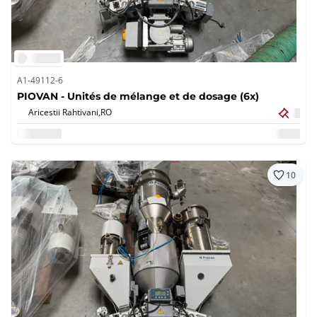
A1-49112-6
PIOVAN - Unités de mélange et de dosage (6x)
Aricestii Rahtivani,
RO
10