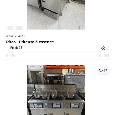
A7-48734-25
Pitco - Friteuse à essence
Pisek,
CZ
17