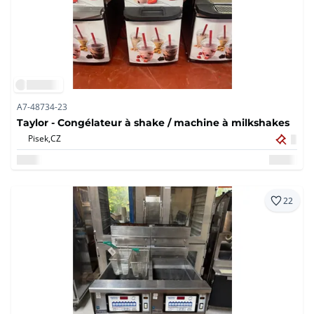
A7-48734-23
Taylor - Congélateur à shake / machine à milkshakes
Pisek,
CZ
22