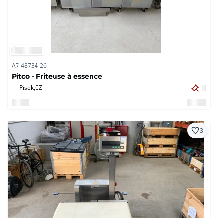
A7-48734-26
Pitco - Friteuse à essence
Pisek,
CZ
3