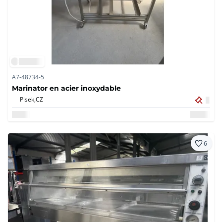
A7-48734-5
Marinator en acier inoxydable
Pisek,
CZ
6