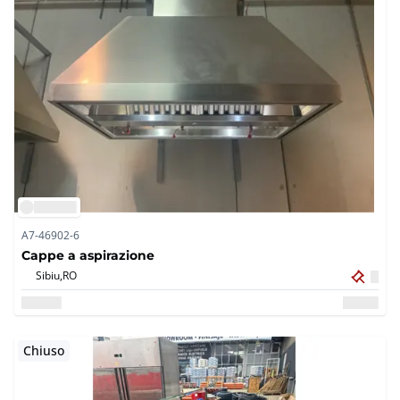
A7-46902-6
Cappe a aspirazione
Sibiu,
RO
Chiuso