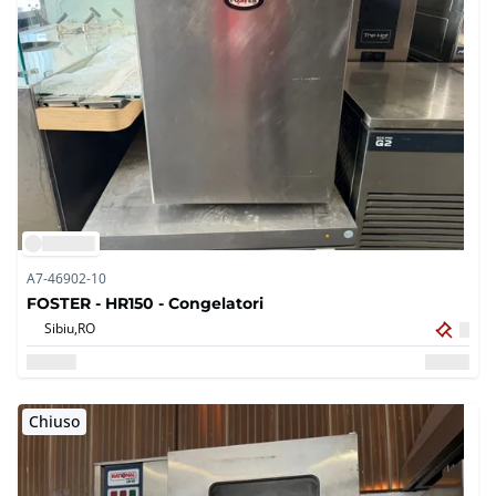
A7-46902-10
FOSTER - HR150 - Congelatori
Sibiu,
RO
Chiuso