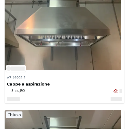
A7-46902-5
Cappe a aspirazione
Sibiu,
RO
Chiuso