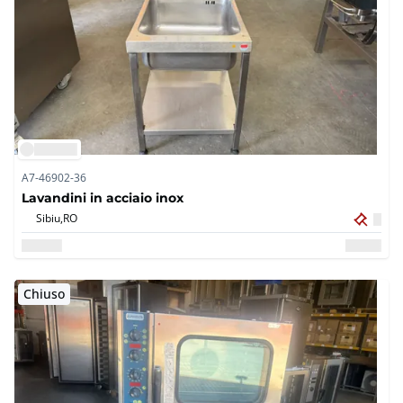
A7-46902-36
Lavandini in acciaio inox
Sibiu,
RO
Chiuso