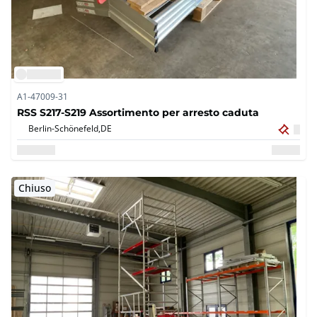
A1-47009-31
RSS S217-S219 Assortimento per arresto caduta
Berlin-Schönefeld,
DE
Chiuso