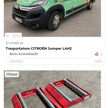
A1-47009-24
Trasportatore CITROËN Jumper L4H2
Berlin-Schönefeld,
DE
Chiuso