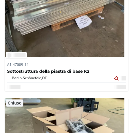
A1-47009-14
Sottostruttura della piastra di base K2
Berlin-Schönefeld,
DE
Chiuso