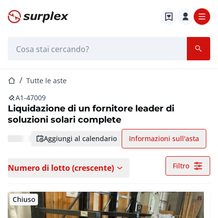
Home
Barra di ricerca
Home
Tutte le aste
A1-47009
Liquidazione di un fornitore leader di
soluzioni solari complete
aggiungi al calendario
Informazioni sull'asta
Filtro
Numero di lotto (crescente)
Chiuso