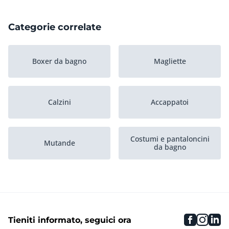
Categorie correlate
Boxer da bagno
Magliette
Calzini
Accappatoi
Costumi e pantaloncini
Mutande
da bagno
Maglie da surf e articoli
Pigiami
in lycra
faceboo
inst
li
Tieniti informato, seguici ora