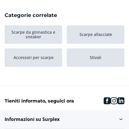
Categorie correlate
Scarpe da ginnastica e
Scarpe allacciate
sneaker
Accessori per scarpe
Stivali
faceboo
inst
li
Tieniti informato, seguici ora
Informazioni su Surplex