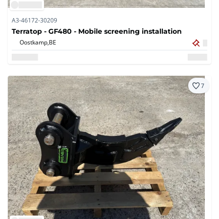
A3-46172-30209
Terratop - GF480 - Mobile screening installation
Oostkamp,
BE
7