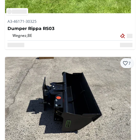
A3-46171-30325
Dumper Rippa RS03
Wegnez,
BE
7