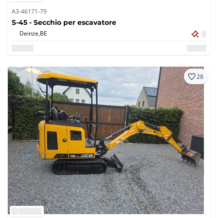
A3-46171-79
S-45 - Secchio per escavatore
Deinze,
BE
28