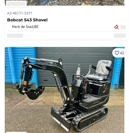
A3-46171-5371
Bobcat 543 Shovel
Herk de Stad,
BE
42