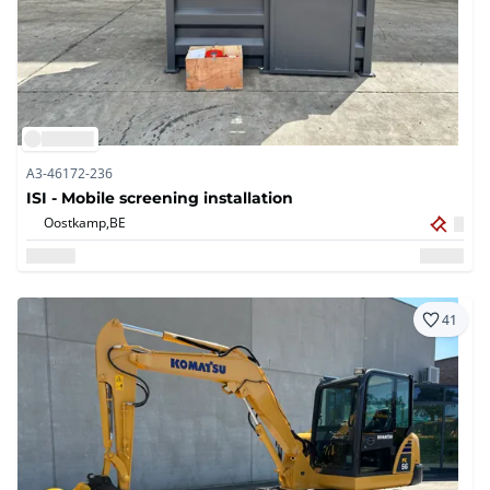
A3-46172-236
ISI - Mobile screening installation
Oostkamp,
BE
41