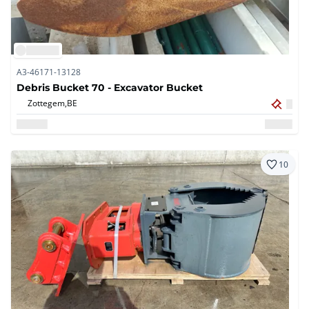
A3-46171-13128
Debris Bucket 70 - Excavator Bucket
Zottegem,
BE
10