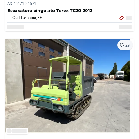
A3-46171-21671
Escavatore cingolato Terex TC20 2012
Oud Turnhout,
BE
29