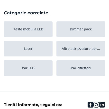
Categorie correlate
Teste mobili a LED
Dimmer pack
Laser
Altre attrezzature per...
Par LED
Par riflettori
Consolle per mixaggio
Teste mobili
illuminazione
faceboo
inst
li
Tieniti informato, seguici ora