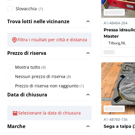
Slovacchia
(1)
Trova lotti nelle vicinanze
A1-48464-264
Pressa idraul
Master
Filtra i risultati per città e distanza
Tilburg,
NL
Prezzo di riserva
Mostra tutto
(
9
)
Nessun prezzo di riserva
(
8
)
Prezzo di riserva non raggiunto
(
1
)
Data di chiusura
Selezionare la data di chiusura
A1-48760-156
Marche
Sega a talpa (