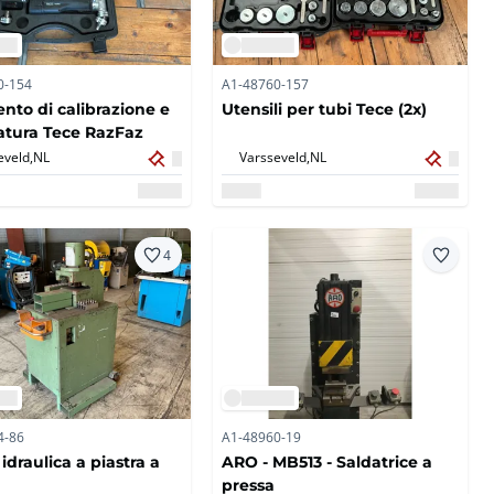
0-154
A1-48760-157
nto di calibrazione e
Utensili per tubi Tece (2x)
tura Tece RazFaz
eveld,
NL
Varsseveld,
NL
4
4-86
A1-48960-19
idraulica a piastra a
ARO - MB513 - Saldatrice a
pressa