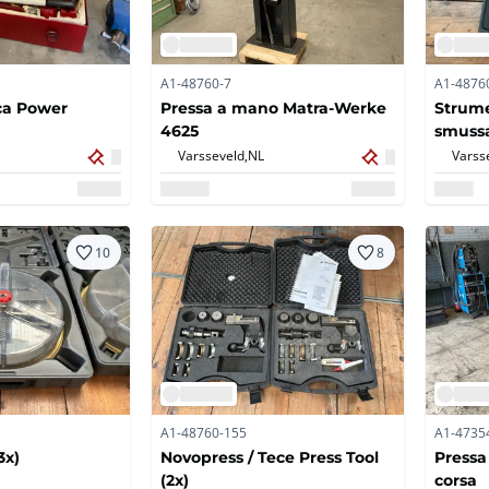
A1-48760-7
A1-4876
ica Power
Pressa a mano Matra-Werke
Strume
4625
smussa
Varsseveld,
NL
Varss
10
8
A1-48760-155
A1-4735
3x)
Novopress / Tece Press Tool
Pressa 
(2x)
corsa