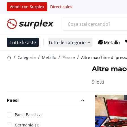
Vendi con Surplex
Direct sales
Barra di ricerca
Home
Tutte le aste
Tutte le categorie
Metallo
Home
Categorie
Metallo
Presse
Altre macchine di press
Altre mac
9 lotti
Paesi
Paesi Bassi
(7)
Germania
(1)