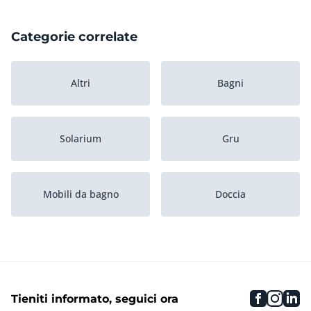
Categorie correlate
Altri
Bagni
Solarium
Gru
Mobili da bagno
Doccia
Servizi igienici
Lavandini
faceboo
inst
li
Tieniti informato, seguici ora
Massaggio
Sauna