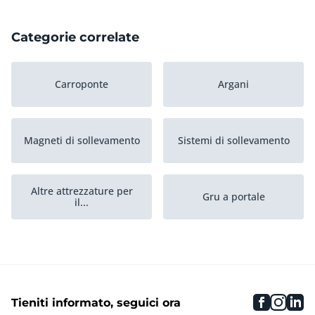
Categorie correlate
Carroponte
Argani
Magneti di sollevamento
Sistemi di sollevamento
Altre attrezzature per
Gru a portale
il...
Ganci per pallet
Sollevatori a vuoto
faceboo
inst
li
Tieniti informato, seguici ora
Gru a braccio circolare
Paranchi a catena