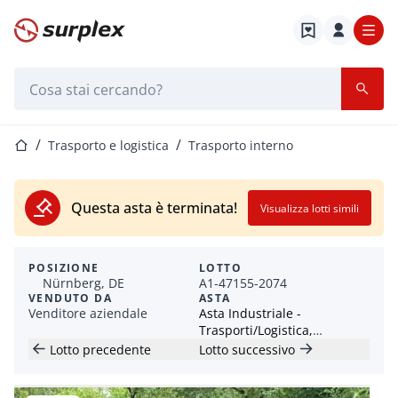
Home
Barra di ricerca
Home
Trasporto e logistica
Trasporto interno
Questa asta è terminata!
Visualizza lotti simili
POSIZIONE
LOTTO
Nürnberg, DE
A1-47155-2074
VENDUTO DA
ASTA
Venditore aziendale
Asta Industriale -
Trasporti/Logistica,
Macchinari Industriali e
Lotto precedente
Lotto successivo
Tempo Libero