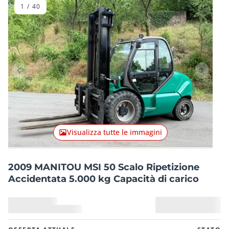
1
/
40
Articolo precedente
Articolo
Visualizza tutte le immagini
2009 MANITOU MSI 50 Scalo Ripetizione
Accidentata 5.000 kg Capacità di carico