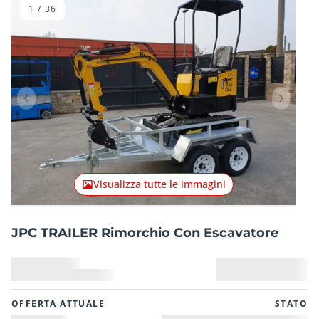
1
/
36
Articolo precedente
Articolo
Visualizza tutte le immagini
JPC TRAILER Rimorchio Con Escavatore
OFFERTA ATTUALE
STATO