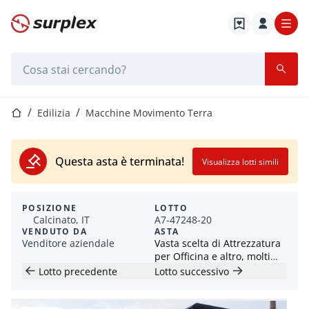
Home
Barra di ricerca
Home
Edilizia
Macchine Movimento Terra
Questa asta è terminata!
Visualizza lotti simili
POSIZIONE
LOTTO
Calcinato, IT
A7-47248-20
VENDUTO DA
ASTA
Venditore aziendale
Vasta scelta di Attrezzatura
per Officina e altro, molti
prezzi a partire da 1€ !
Lotto precedente
Lotto successivo