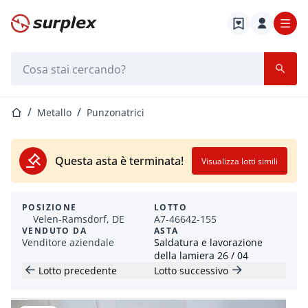
Home
Barra di ricerca
Home
Metallo
Punzonatrici
Questa asta è terminata!
Visualizza lotti simili
POSIZIONE
LOTTO
Velen-Ramsdorf, DE
A7-46642-155
VENDUTO DA
ASTA
Venditore aziendale
Saldatura e lavorazione
della lamiera 26 / 04
Lotto precedente
Lotto successivo