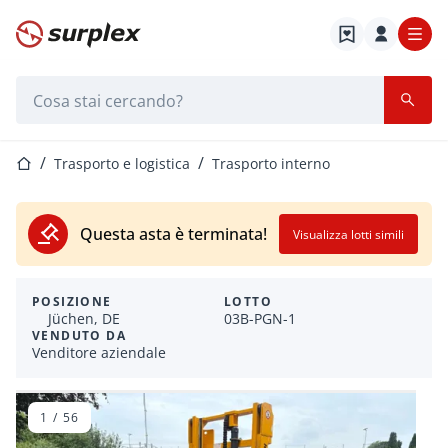
Home
Barra di ricerca
Home
Trasporto e logistica
Trasporto interno
Questa asta è terminata!
Visualizza lotti simili
POSIZIONE
LOTTO
Jüchen, DE
03B-PGN-1
VENDUTO DA
Venditore aziendale
1
/
56