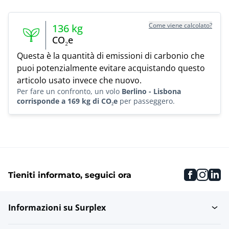
Come viene calcolato?
136
kg
CO₂e
Questa è la quantità di emissioni di carbonio che
puoi potenzialmente evitare acquistando questo
articolo usato invece che nuovo.
Per fare un confronto, un volo
Berlino - Lisbona
corrisponde a 169 kg di CO₂e
per passeggero.
faceboo
inst
li
Tieniti informato, seguici ora
Informazioni su Surplex