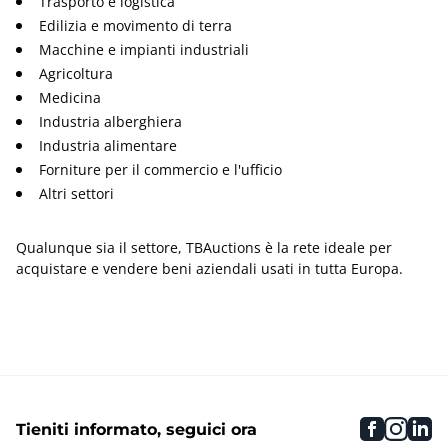
Trasporto e logistica
Edilizia e movimento di terra
Macchine e impianti industriali
Agricoltura
Medicina
Industria alberghiera
Industria alimentare
Forniture per il commercio e l'ufficio
Altri settori
Qualunque sia il settore, TBAuctions è la rete ideale per
acquistare e vendere beni aziendali usati in tutta Europa.
faceboo
inst
li
Tieniti informato, seguici ora