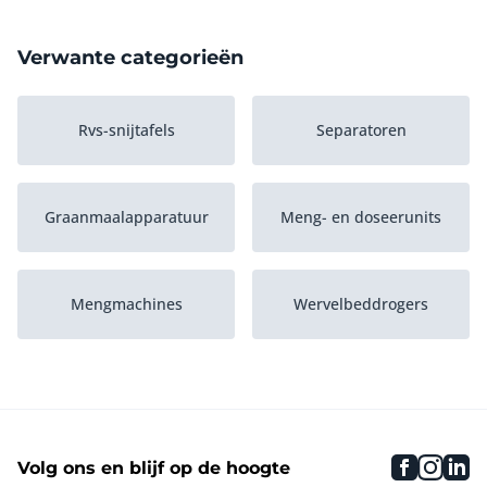
Verwante categorieën
Rvs-snijtafels
Separatoren
Graanmaalapparatuur
Meng- en doseerunits
Mengmachines
Wervelbeddrogers
Paneerlijnen
Controlewegers
faceboo
inst
li
Volg ons en blijf op de hoogte
Snijmachines
Rvs-werktafels