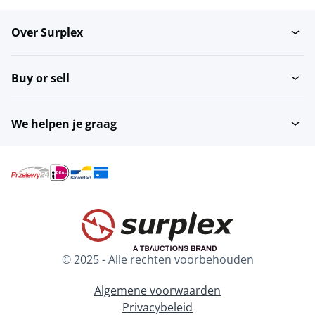
Over Surplex
Brouwerijmachines
Metaaldetectoren
Buy or sell
Vloerweegschalen
Tafelsnijmachines
We helpen je graag
Inleggers
Bactofuges
Overige...
Pasteurisatiemachines
© 2025 - Alle rechten voorbehouden
Platenwarmtewisselaars
Mobiele mengers
Algemene voorwaarden
Privacybeleid