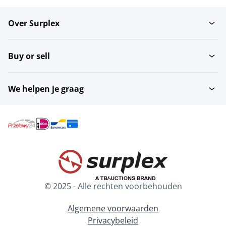
Over Surplex
Brouwerijmachines
Metaaldetectoren
Buy or sell
Vloerweegschalen
Tafelsnijmachines
We helpen je graag
Inleggers
Banddrogers
Bactofuges
Overige...
© 2025 - Alle rechten voorbehouden
Pasteurisatiemachines
Platenwarmtewisselaars
Algemene voorwaarden
Privacybeleid