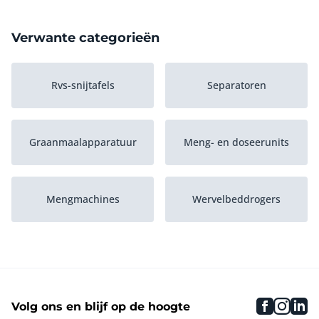
Verwante categorieën
Rvs-snijtafels
Separatoren
Graanmaalapparatuur
Meng- en doseerunits
Mengmachines
Wervelbeddrogers
Paneerlijnen
Controlewegers
faceboo
inst
li
Volg ons en blijf op de hoogte
Snijmachines
Rvs-werktafels