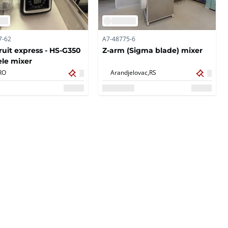
7-62
A7-48775-6
fruit express - HS-G350
Z-arm (Sigma blade) mixer
ele mixer
RO
Arandjelovac,
RS