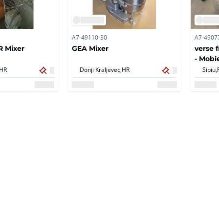
A7-49110-30
A7-4907
 Mixer
GEA Mixer
verse 
- Mobi
HR
Donji Kraljevec,
HR
Sibiu,