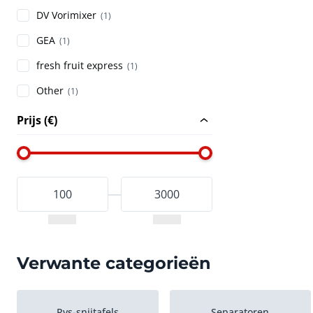
DV Vorimixer
(1)
GEA
(1)
fresh fruit express
(1)
Other
(1)
Prijs (€)
Verwante categorieën
Rvs-snijtafels
Separatoren