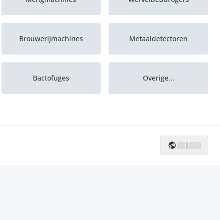
Brouwerijmachines
Metaaldetectoren
Bactofuges
Overige...
IJsbewerkingsmachines
Autoclaven
|
Intelligente
weegsystemen