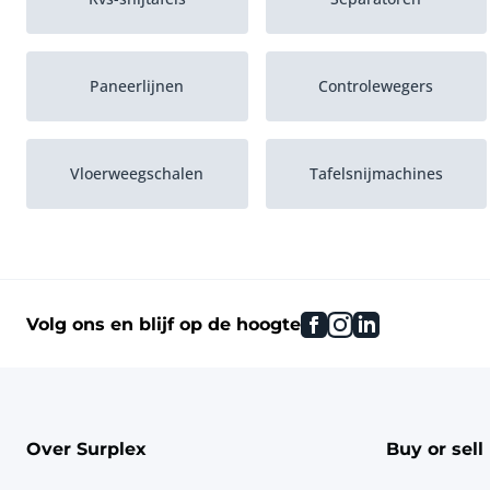
Paneerlijnen
Controlewegers
Vloerweegschalen
Tafelsnijmachines
Pasteurisatiemachines
Platenwarmtewisselaars
facebook
instagram
linkedin
Volg ons en blijf op de hoogte
Eiwitteer- en
Sorteerschudders
paneerlijnen
Over Surplex
Buy or sell