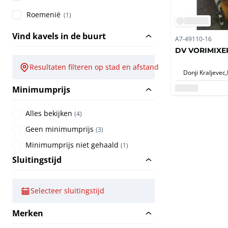
Roemenië
(1)
Vind kavels in de buurt
A7-49110-16
DV VORIMIXER
Resultaten filteren op stad en afstand
Donji Kraljevec,
Minimumprijs
Alles bekijken
(
4
)
Geen minimumprijs
(
3
)
Minimumprijs niet gehaald
(
1
)
Sluitingstijd
Selecteer sluitingstijd
Merken