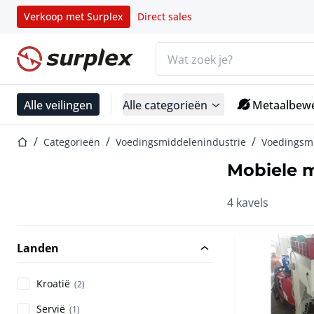
Verkoop met Surplex
Direct sales
Zoekbalk
Startpagina
Alle veilingen
Alle categorieën
Metaalbewe
Startpagina
Categorieën
Voedingsmiddelenindustrie
Voedingsm
Mobiele 
4 kavels
Landen
Kroatië
(2)
Servië
(1)