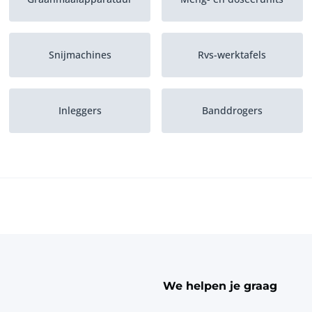
Snijmachines
Rvs-werktafels
Inleggers
Banddrogers
Homogenisatoren
Weegschalen
Röntgenscanners
Tempereermachines
We helpen je graag