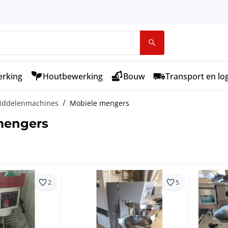
rking
Houtbewerking
Bouw
Transport en log
iddelenmachines
Mobiele mengers
mengers
2
5