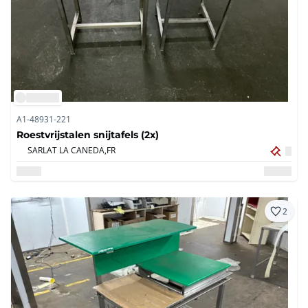
A1-48931-221
Roestvrijstalen snijtafels (2x)
SARLAT LA CANEDA,
FR
2