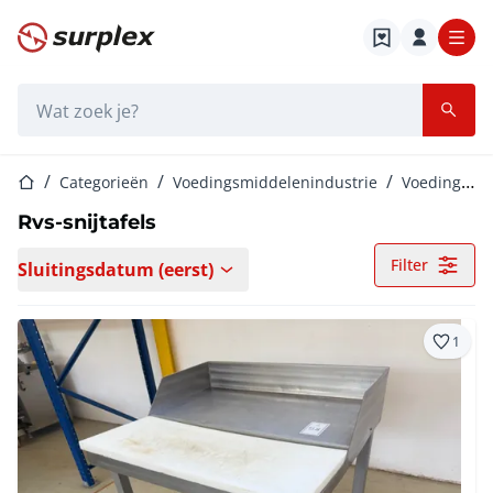
Startpagina
Zoekbalk
Startpagina
Categorieën
Voedingsmiddelenindustrie
Voedingsmiddelenmachines
Rvs-snijtafels
Filter
Sluitingsdatum (eerst)
1