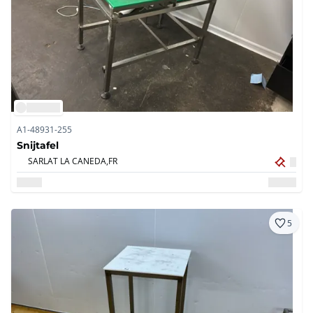
A1-48931-255
Snijtafel
SARLAT LA CANEDA,
FR
5