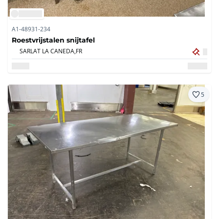
A1-48931-234
Roestvrijstalen snijtafel
SARLAT LA CANEDA,
FR
5