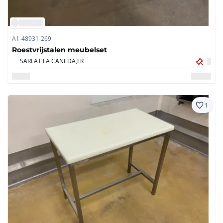
A1-48931-269
Roestvrijstalen meubelset
SARLAT LA CANEDA,
FR
1