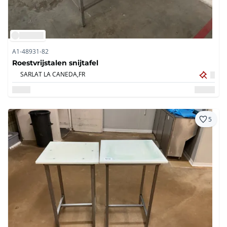
A1-48931-82
Roestvrijstalen snijtafel
SARLAT LA CANEDA,
FR
5