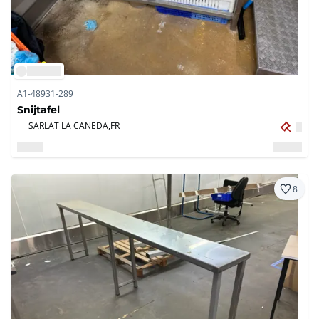
A1-48931-289
Snijtafel
SARLAT LA CANEDA,
FR
8