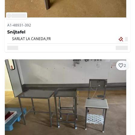
A1-48931-392
Snijtafel
SARLAT LA CANEDA,
FR
2