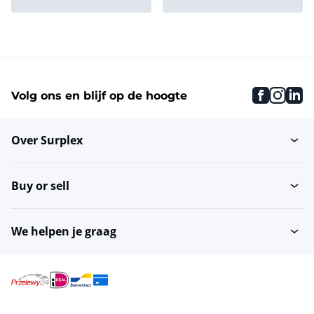
Controlewegers
Snijmachines
faceboo
inst
li
Volg ons en blijf op de hoogte
Rvs-werktafels
Brouwerijmachines
Over Surplex
Metaaldetectoren
Vloerweegschalen
Buy or sell
Tafelsnijmachines
Inleggers
We helpen je graag
Banddrogers
Bactofuges