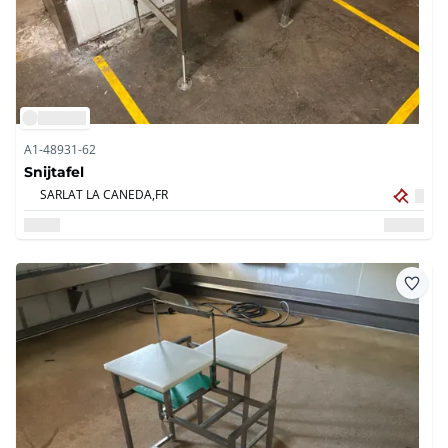
A1-48931-62
Snijtafel
SARLAT LA CANEDA,
FR