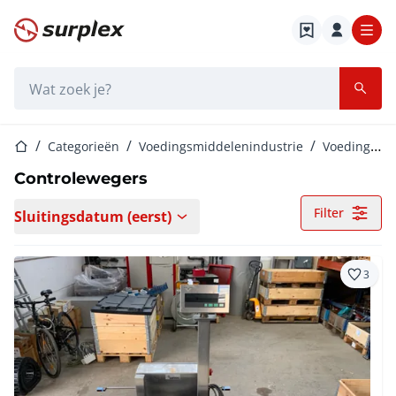
Startpagina
Zoekbalk
Startpagina
Categorieën
Voedingsmiddelenindustrie
Voedingsmiddelenmachines
Controlewegers
Filter
Sluitingsdatum (eerst)
3