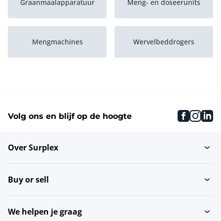
Graanmaalapparatuur
Meng- en doseerunits
Mengmachines
Wervelbeddrogers
Paneerlijnen
Snijmachines
faceboo
inst
li
Volg ons en blijf op de hoogte
Rvs-werktafels
Brouwerijmachines
Over Surplex
Metaaldetectoren
Vloerweegschalen
Buy or sell
Tafelsnijmachines
Inleggers
We helpen je graag