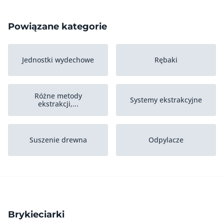
Powiązane kategorie
Jednostki wydechowe
Rębaki
Różne metody
Systemy ekstrakcyjne
ekstrakcji,...
Suszenie drewna
Odpylacze
instalacje odciągowe z
Kanały wentylacyjne
filtrem
Brykieciarki