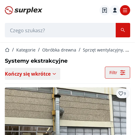
Strona główna
Pasek wyszukiwania
Strona główna
Kategorie
Obróbka drewna
Sprzęt wentylacyjny, rozdrabniający i suszenie
Systemy ekstrakcyjne
Filtr
Kończy się wkrótce
9