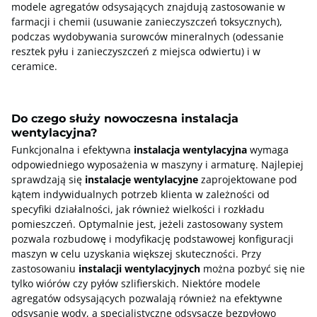
modele agregatów odsysających znajdują zastosowanie w
farmacji i chemii (usuwanie zanieczyszczeń toksycznych),
podczas wydobywania surowców mineralnych (odessanie
resztek pyłu i zanieczyszczeń z miejsca odwiertu) i w
ceramice.
Do czego służy nowoczesna instalacja
wentylacyjna?
Funkcjonalna i efektywna
instalacja wentylacyjna
wymaga
odpowiedniego wyposażenia w maszyny i armaturę. Najlepiej
sprawdzają się
instalacje wentylacyjne
zaprojektowane pod
kątem indywidualnych potrzeb klienta w zależności od
specyfiki działalności, jak również wielkości i rozkładu
pomieszczeń. Optymalnie jest, jeżeli zastosowany system
pozwala rozbudowę i modyfikację podstawowej konfiguracji
maszyn w celu uzyskania większej skuteczności. Przy
zastosowaniu
instalacji wentylacyjnych
można pozbyć się nie
tylko wiórów czy pyłów szlifierskich. Niektóre modele
agregatów odsysających pozwalają również na efektywne
odsysanie wody, a specjalistyczne odsysacze bezpyłowo