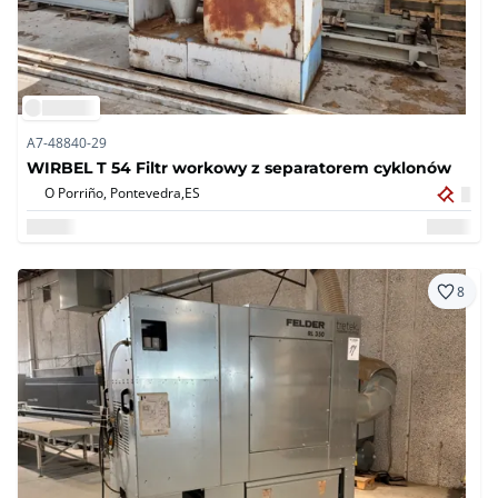
A7-48840-29
WIRBEL T 54 Filtr workowy z separatorem cyklonów
O Porriño, Pontevedra,
ES
8