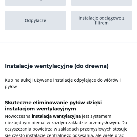
instalacje odciągowe z
Odpylacze
filtrem
Maszyny do
Kanały wentylacyjne
brykietowania
Instalacje wentylacyjne (do drewna)
Kup na aukcji używane instalacje odpylające do wiórów i
pyłów
Skuteczne eliminowanie pyłów dzięki
instalacjom wentylacyjnym
Nowoczesna
instalacja wentylacyjna
jest systemem
niezbędnym niemal w każdym zakładzie przemysłowym. Do
oczyszczania powietrza w zakładach przemysłowych stosuje
się często instalacje centralnego odsysania, ale wiele prac