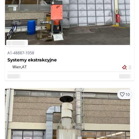
A1-48887-1058
Systemy ekstrakcyjne
Wien,
AT
10