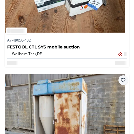
A7-49056-402
FESTOOL CTL SYS mobile suction
Weilheim Teck,
DE