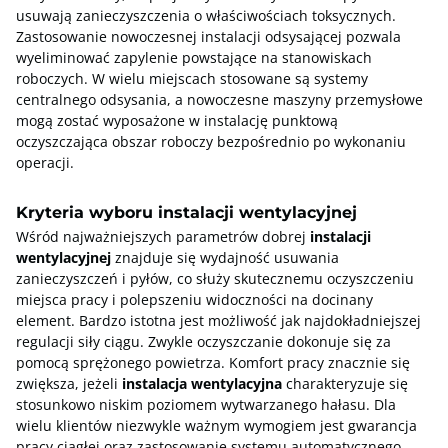
usuwają zanieczyszczenia o właściwościach toksycznych.
Zastosowanie nowoczesnej instalacji odsysającej pozwala
wyeliminować zapylenie powstające na stanowiskach
roboczych. W wielu miejscach stosowane są systemy
centralnego odsysania, a nowoczesne maszyny przemysłowe
mogą zostać wyposażone w instalację punktową
oczyszczająca obszar roboczy bezpośrednio po wykonaniu
operacji.
Kryteria wyboru instalacji wentylacyjnej
Wśród najważniejszych parametrów dobrej
instalacji
wentylacyjnej
znajduje się wydajność usuwania
zanieczyszczeń i pyłów, co służy skutecznemu oczyszczeniu
miejsca pracy i polepszeniu widoczności na docinany
element. Bardzo istotna jest możliwość jak najdokładniejszej
regulacji siły ciągu. Zwykle oczyszczanie dokonuje się za
pomocą sprężonego powietrza. Komfort pracy znacznie się
zwiększa, jeżeli
instalacja wentylacyjna
charakteryzuje się
stosunkowo niskim poziomem wytwarzanego hałasu. Dla
wielu klientów niezwykle ważnym wymogiem jest gwarancja
pracy ciągłej oraz zastosowanie systemu automatycznego