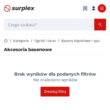
Strona główna
Pasek wyszukiwania
Strona główna
Kategorie
Ogród i taras
Baseny kapielowe i spa
Akcesoria basenowe
Brak wyników dla podanych filtrów
Nie znaleziono wyników
Zresetuj filtry