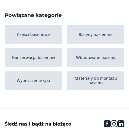
Powiązane kategorie
Części basenowe
Baseny naziemne
Konserwacja basenów
Wbudowane baseny
Materiały do montażu
Wyposazenie spa
basenu
Wanny z hydromasazem
Nadmuchiwane baseny
faceboo
inst
li
Śledź nas i bądź na bieżąco