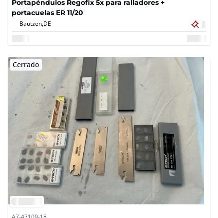
Portapéndulos Regofix 5x para ralladores +
portacuelas ER 11/20
Bautzen,
DE
Cerrado
A7-47109-18