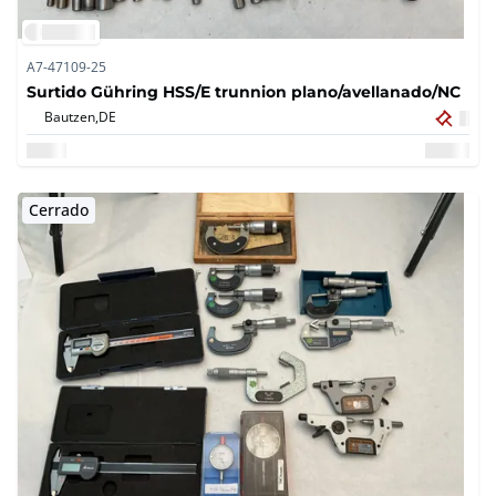
A7-47109-25
Surtido Gühring HSS/E trunnion plano/avellanado/NC
Bautzen,
DE
Cerrado