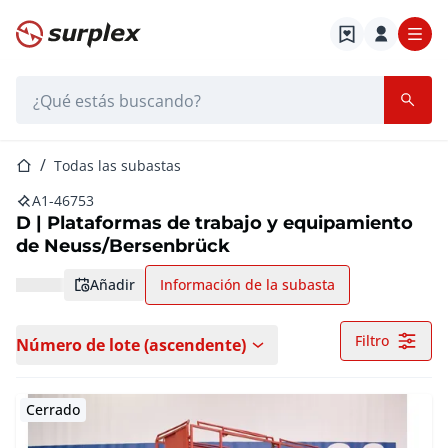
Página de inicio
Barra de búsqueda
Página de inicio
Todas las subastas
A1-46753
D | Plataformas de trabajo y equipamiento
de Neuss/Bersenbrück
añadir
Información de la subasta
Filtro
Número de lote (ascendente)
Cerrado