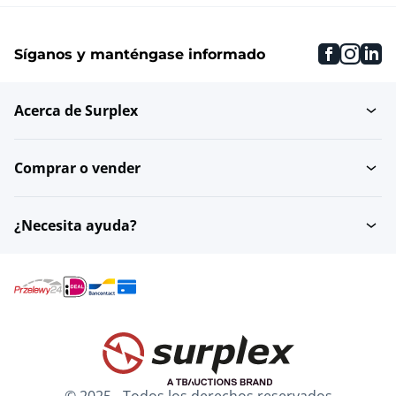
faceboo
inst
li
Síganos y manténgase informado
Acerca de Surplex
Comprar o vender
¿Necesita ayuda?
© 2025 - Todos los derechos reservados