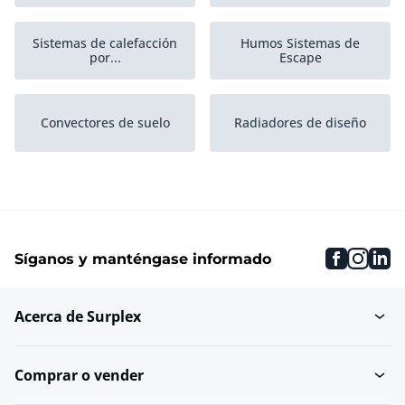
Sistemas de calefacción
Humos Sistemas de
por...
Escape
Convectores de suelo
Radiadores de diseño
Sistemas de calefacción
Calderas de alta
de pared
eficiencia
faceboo
inst
li
Síganos y manténgase informado
Bombas de calefacción
Circuladores
central
Acerca de Surplex
Central de sistemas de
Calentadores
calefacción
Comprar o vender
Instalaciones de