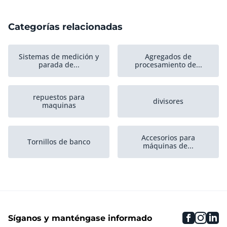
Categorías relacionadas
Sistemas de medición y
Agregados de
parada de...
procesamiento de...
repuestos para
divisores
maquinas
Accesorios para
Tornillos de banco
máquinas de...
pinza de plástico
Máquinas-herramienta
faceboo
inst
li
Síganos y manténgase informado
Agregados de sierra,
perforación...