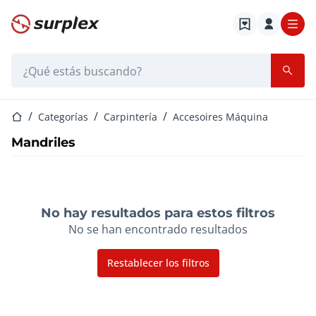
Página de inicio
Barra de búsqueda
Página de inicio
Categorías
Carpintería
Accesoires Máquina
Mandriles
No hay resultados para estos filtros
No se han encontrado resultados
Restablecer los filtros