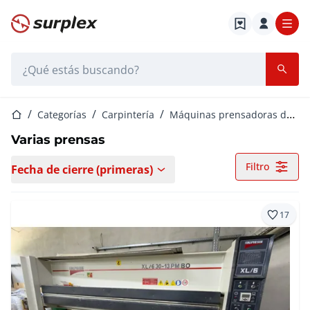
Página de inicio
Barra de búsqueda
Página de inicio
Categorías
Carpintería
Máquinas prensadoras de madera
Varias prensas
Filtro
Fecha de cierre (primeras)
17