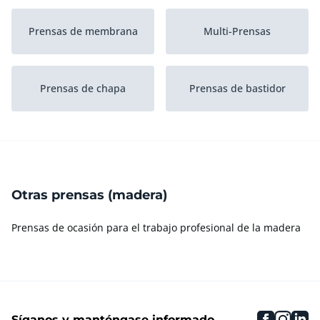
Prensas de membrana
Multi-Prensas
Prensas de chapa
Prensas de bastidor
Máquina de prensado
Prensas de vacío
continuo
Otras prensas (madera)
Prensas de ocasión para el trabajo profesional de la madera
faceboo
inst
li
Síganos y manténgase informado