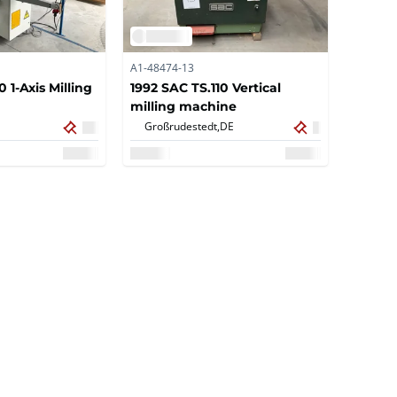
A1-48474-13
 1-Axis Milling
1992 SAC TS.110 Vertical
milling machine
Großrudestedt,
DE