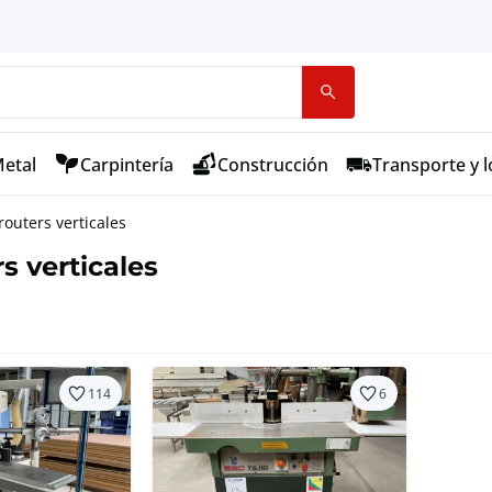
etal
Carpintería
Construcción
Transporte y l
routers verticales
s verticales
114
6