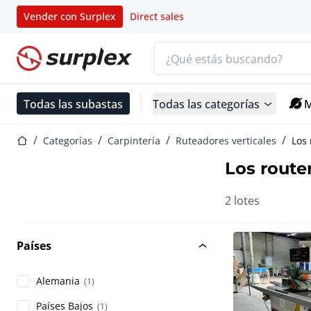
Vender con Surplex
Direct sales
Barra de búsqueda
Página de inicio
Todas las subastas
Todas las categorías
M
Página de inicio
Categorías
Carpintería
Ruteadores verticales
Los 
Los router
2 lotes
Países
Alemania
(1)
Países Bajos
(1)