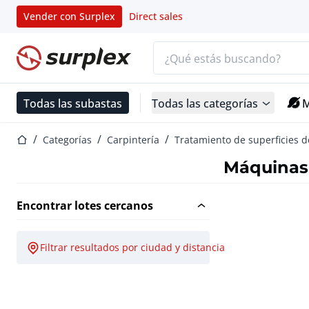
Vender con Surplex
Direct sales
Barra de búsqueda
Página de inicio
Todas las subastas
Todas las categorías
M
Página de inicio
Categorías
Carpintería
Tratamiento de superficies 
Máquinas 
Encontrar lotes cercanos
Filtrar resultados por ciudad y distancia