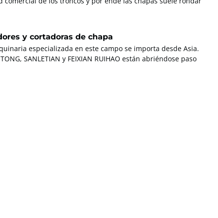
 comercial de los troncos y por ende las chapas suele rondar
dores y cortadoras de chapa
quinaria especializada en este campo se importa desde Asia.
NTONG, SANLETIAN y FEIXIAN RUIHAO están abriéndose paso