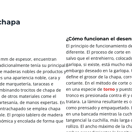
 chapa
¿Cómo funcionan el desenr
El principio de funcionamiento 
diferente. El proceso de corte en
salvo que el entrehierro, colocado
2 mm de espesor, encuentran
garlopa, si existe, está mucho má
radicionalmente tenía su principal
embargo deseado en la garlopa. U
 de maderas nobles de productos y
define el grosor de la chapa, corr
 una apariencia noble, cara y
cortante. En el método de corte c
 de marquetería, taraceas e
en una especie de
torno
y puesto
ombinando trocitos de chapa de
tronco es presionada contra él y
 de otros materiales come el
tratara. La lámina resultante es 
 artesanía, de manos expertas. En
como prensado y empaquetado. En
 contrachapado se emplea chapa
en una bancada mientras la cuchill
le. El propio tablero de madera
tangencial la cuchilla, más larga
nómica y encolada de forma que
rollizo. El ancho máximo de la ch