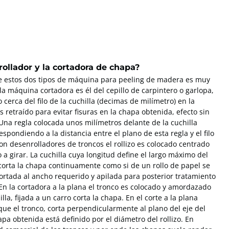
ollador y la cortadora de chapa?
de estos dos tipos de máquina para peeling de madera es muy
 la máquina cortadora es él del cepillo de carpintero o garlopa,
 cerca del filo de la cuchilla (decimas de milímetro) en la
s retraído para evitar fisuras en la chapa obtenida, efecto sin
na regla colocada unos milímetros delante de la cuchilla
espondiendo a la distancia entre el plano de esta regla y el filo
on desenrolladores de troncos el rollizo es colocado centrado
 a girar. La cuchilla cuya longitud define el largo máximo del
 corta la chapa continuamente como si de un rollo de papel se
cortada al ancho requerido y apilada para posterior tratamiento
 la cortadora a la plana el tronco es colocado y amordazado
a, fijada a un carro corta la chapa. En el corte a la plana
 que el tronco, corta perpendicularmente al plano del eje del
apa obtenida está definido por el diámetro del rollizo. En