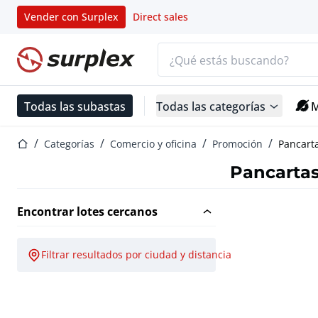
Vender con Surplex
Direct sales
Barra de búsqueda
Página de inicio
Todas las subastas
Todas las categorías
M
Página de inicio
Categorías
Comercio y oficina
Promoción
Pancart
Pancarta
Encontrar lotes cercanos
Filtrar resultados por ciudad y distancia