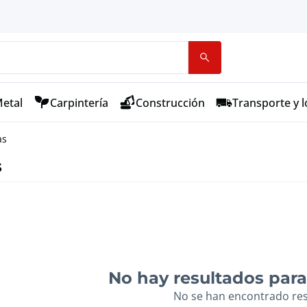
etal
Carpintería
Construcción
Transporte y l
as
s
No hay resultados para 
No se han encontrado re