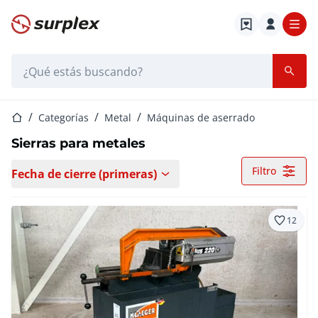
Página de inicio
Barra de búsqueda
Página de inicio
Categorías
Metal
Máquinas de aserrado
Sierras para metales
Filtro
Fecha de cierre (primeras)
12