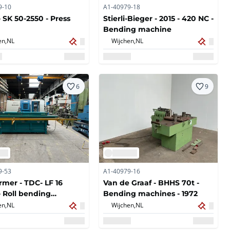
9-10
A1-40979-18
- SK 50-2550 - Press
Stierli-Bieger - 2015 - 420 NC -
Bending machine
en,
NL
Wijchen,
NL
6
9
9-53
A1-40979-16
rmer - TDC- LF 16
Van de Graaf - BHHS 70t -
- Roll bending
Bending machines - 1972
ne
en,
NL
Wijchen,
NL