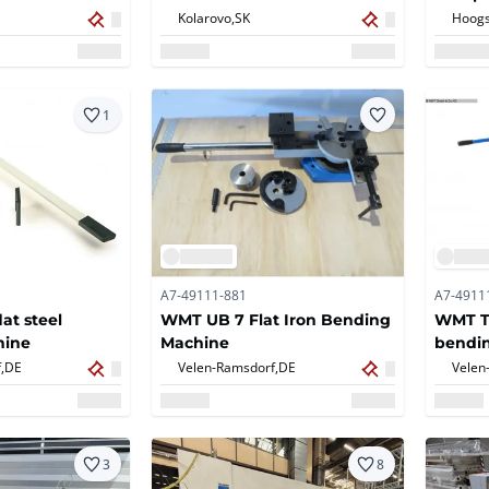
Kolarovo,
SK
Hoogs
1
A7-49111-881
A7-4911
at steel
WMT UB 7 Flat Iron Bending
WMT TY
hine
Machine
bendi
,
DE
Velen-Ramsdorf,
DE
Velen
3
8