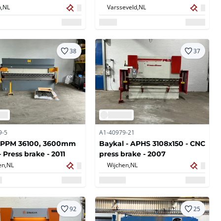
,
NL
Varsseveld,
NL
38
37
9-5
A1-40979-21
- PPM 36100, 3600mm
Baykal - APHS 3108x150 - CNC
- Press brake - 2011
press brake - 2007
en,
NL
Wijchen,
NL
92
25