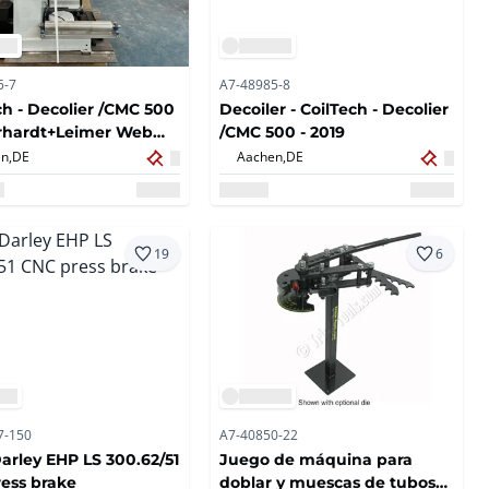
5-7
A7-48985-8
ch - Decolier /CMC 500
Decoiler - CoilTech - Decolier
rhardt+Leimer Web
/CMC 500 - 2019
ontrol - Decoiler - 2019
n,
DE
Aachen,
DE
19
6
7-150
A7-40850-22
arley EHP LS 300.62/51
Juego de máquina para
ess brake
doblar y muescas de tubos