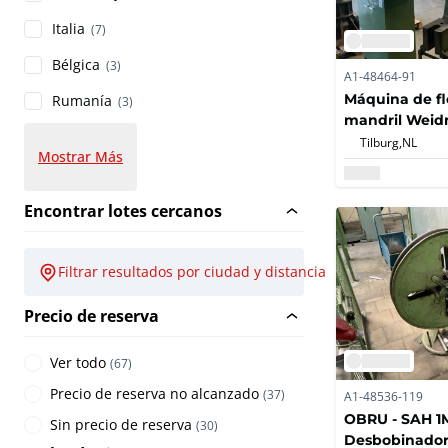
Italia
(7)
Bélgica
(3)
A1-48464-91
Máquina de fl
Rumanía
(3)
mandril Wei
Tilburg,
NL
Mostrar Más
Encontrar lotes cercanos
Filtrar resultados por ciudad y distancia
Precio de reserva
Ver todo
(
67
)
Precio de reserva no alcanzado
(
37
)
A1-48536-119
OBRU - SAH 1M
Sin precio de reserva
(
30
)
Desbobinado