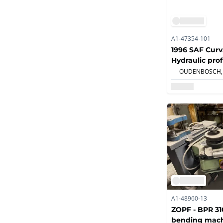
A1-47354-101
1996 SAF Curv
Hydraulic profi
OUDENBOSCH,
A1-48960-13
ZOPF - BPR 310
bending mac