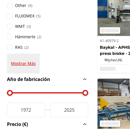
Other
(9)
FLUIDMEX
(5)
WMT
(3)
Hämmerle
(2)
A1-40979-2
RAS
Baykal - APHS
(2)
press brake - 
Wijchen,
NL
Mostrar Más
Año de fabricación
Precio (€)