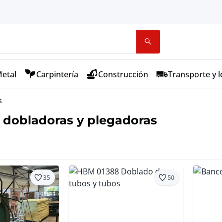
etal
Carpintería
Construcción
Transporte y l
s
 dobladoras y plegadoras
35
50