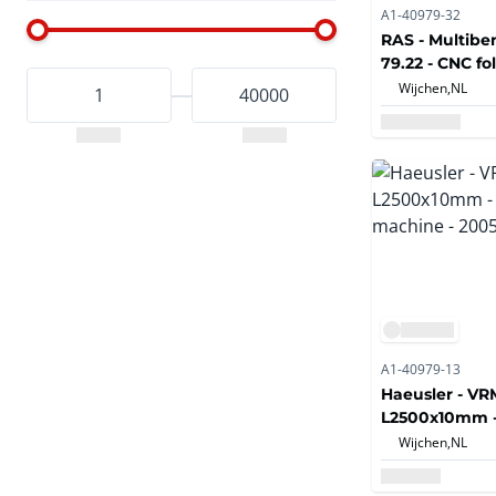
A1-40979-32
RAS - Multibe
79.22 - CNC f
- 2000
Wijchen,
NL
A1-40979-13
Haeusler - VR
L2500x10mm -
machine - 20
Wijchen,
NL