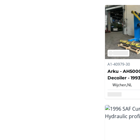
A1-40979-30
Arku - AH500
Decoiler - 199
Wijchen,
NL