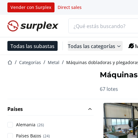
Vender con Surplex
Direct sales
Barra de búsqueda
Página de inicio
Todas las subastas
Todas las categorías
M
Página de inicio
Categorías
Metal
Máquinas dobladoras y plegadora
Máquinas
67 lotes
Países
Alemania
(26)
Países Bajos
(24)