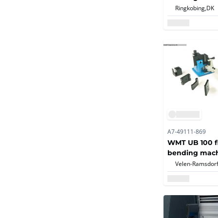
Ringkobing,
DK
A7-49111-869
WMT UB 100 fl
bending mac
Velen-Ramsdorf