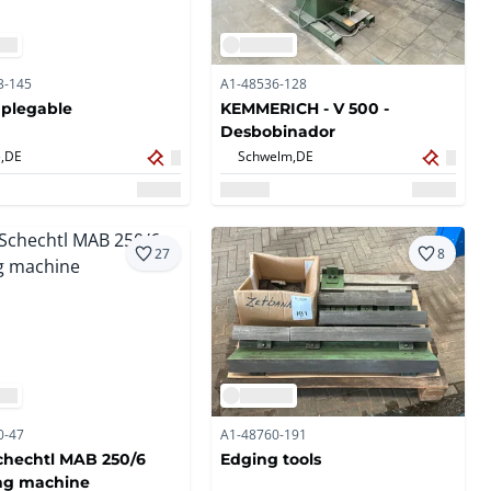
3-145
A1-48536-128
plegable
KEMMERICH - V 500 -
Desbobinador
,
DE
Schwelm,
DE
27
8
0-47
A1-48760-191
chechtl MAB 250/6
Edging tools
ng machine