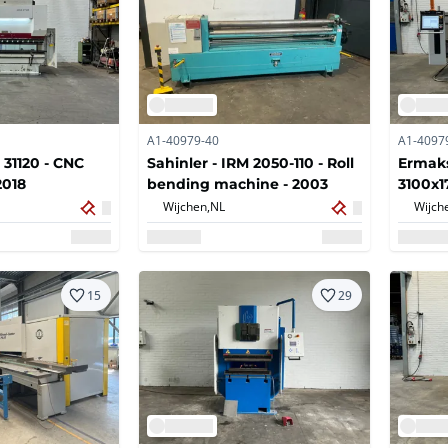
A1-40979-40
A1-4097
 31120 - CNC
Sahinler - IRM 2050-110 - Roll
Ermak
2018
bending machine - 2003
3100x1
2022
Wijchen,
NL
Wijch
15
29