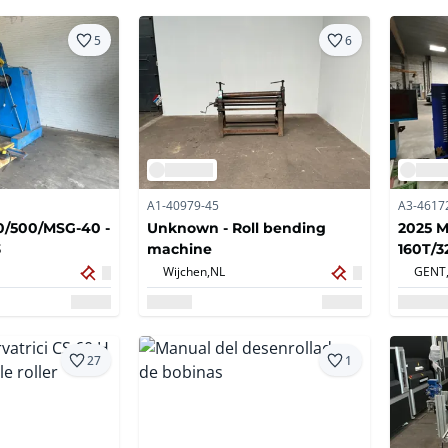
5
6
A1-40979-45
A3-4617
0/500/MSG-40 -
Unknown - Roll bending
2025 
3
machine
160T/3
Press 
Wijchen,
NL
GENT
27
1