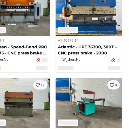
9-1
A1-40979-14
san - Speed-Bend PRO
Atlantic - HPE 36300, 300T -
75 - CNC press brake -
CNC press brake - 2000
en,
NL
Wijchen,
NL
12
9