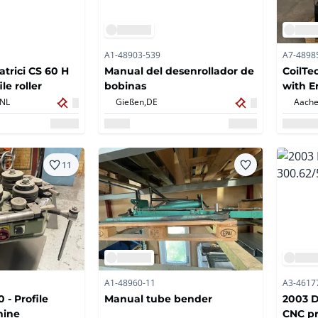
A1-48903-539
A7-4898
atrici CS 60 H
Manual del desenrollador de
CoilTe
le roller
bobinas
with E
Edge C
NL
Gießen,
DE
Aache
11
A1-48960-11
A3-4617
 - Profile
Manual tube bender
2003 D
hine
CNC pr