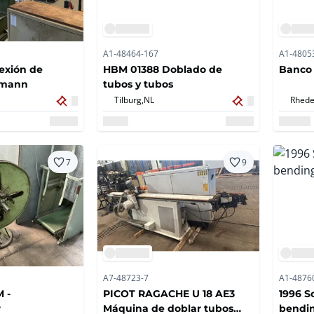
A1-48464-167
A1-4805
exión de
HBM 01388 Doblado de
Banco 
dmann
tubos y tubos
Tilburg,
NL
Rhede
7
9
A7-48723-7
A1-4876
 -
PICOT RAGACHE U 18 AE3
1996 S
r
Máquina de doblar tubos
bendi