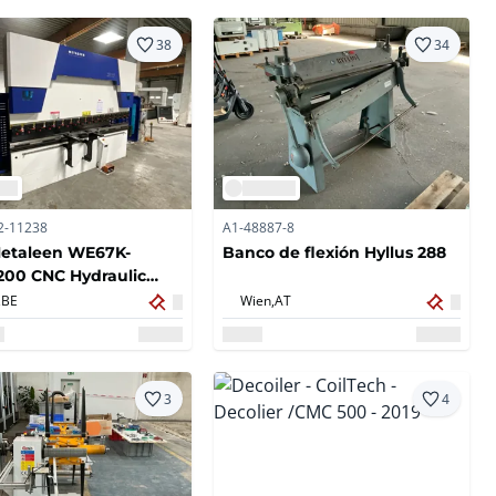
38
34
2-11238
A1-48887-8
Metaleen WE67K-
Banco de flexión Hyllus 288
200 CNC Hydraulic
Brake.
,
BE
Wien,
AT
3
4