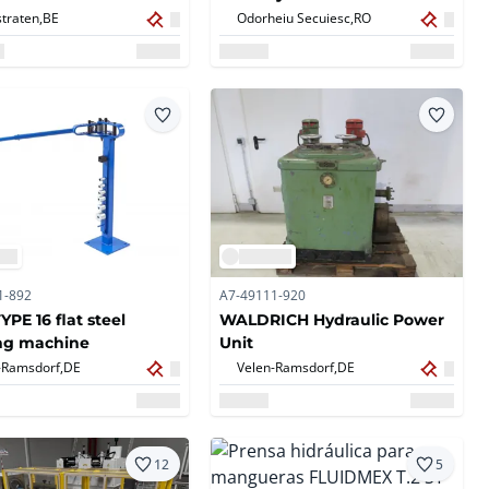
JD SQUARED MODEL 34
traten,
BE
Odorheiu Secuiesc,
RO
1-892
A7-49111-920
PE 16 flat steel
WALDRICH Hydraulic Power
ng machine
Unit
-Ramsdorf,
DE
Velen-Ramsdorf,
DE
12
5