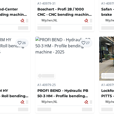
A1-40979-31
A1-4097
nd-Center
Boschert - Profi 28 / 1000
Safan 
olding machine
CNC - CNC bending machine
brake
- 2014
Wijchen,
NL
Wijch
26
27
A1-40979-25
A1-4097
M HY
PROFI BEND - Hydraulic PB
Lockfo
 Roll bending
50-3 HM - Profile bending
PITTS 
05
machine - 2025
machi
Wijchen,
NL
Wijch