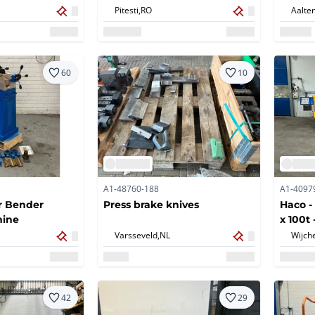
CNC
Pitesti,
RO
Aalten
60
10
A1-48760-188
A1-4097
r Bender
Press brake knives
Haco 
hine
x 100t 
Varsseveld,
NL
Wijch
42
29