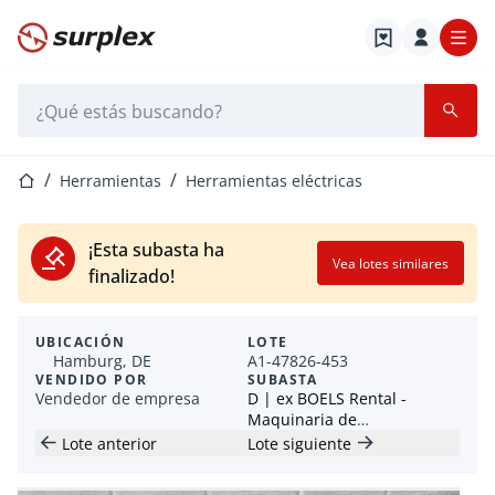
Página de inicio
Barra de búsqueda
Página de inicio
Herramientas
Herramientas eléctricas
¡Esta subasta ha
Vea lotes similares
finalizado!
UBICACIÓN
LOTE
Hamburg, DE
A1-47826-453
VENDIDO POR
SUBASTA
Vendedor de empresa
D | ex BOELS Rental -
Maquinaria de
construcción, herramientas
Lote anterior
Lote siguiente
eléctricas