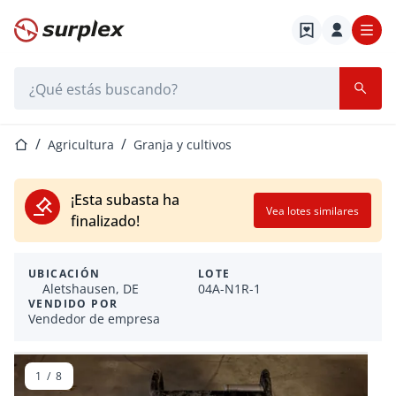
Página de inicio
Barra de búsqueda
Página de inicio
Agricultura
Granja y cultivos
¡Esta subasta ha
Vea lotes similares
finalizado!
UBICACIÓN
LOTE
Aletshausen, DE
04A-N1R-1
VENDIDO POR
Vendedor de empresa
1
/
8