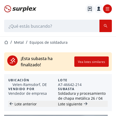
Página de inicio
Barra de búsqueda
Página de inicio
Metal
Equipos de soldadura
¡Esta subasta ha
Vea lotes similares
finalizado!
UBICACIÓN
LOTE
Velen-Ramsdorf, DE
A7-46642-214
VENDIDO POR
SUBASTA
Vendedor de empresa
Soldadura y procesamiento
de chapa metálica 26 / 04
Lote anterior
Lote siguiente