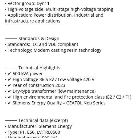
• Vector group: Dyn11
• High-voltage side: Multi-stage high-voltage tapping
• Application: Power distribution, industrial and
infrastructure applications
⸻ Standards & Design
• Standards: IEC and VDE compliant
• Technology: Modern casting resin technology
⸻ Technical Highlights
• ✔ 500 kVA power
• ✔ High voltage 36.5 kV / Low voltage 420 V
• ✔ Year of construction 2023
• ✔ Dry-type transformer (low maintenance)
• ✔ High environmental and fire protection class (E2 / C2 / F1)
• ✔ Siemens Energy Quality – GEAFOL Neo Series
⸻ Technical data (excerpt)
• Manufacturer: Siemens Energy
• Type: F1. E56. LV.TRL0500
• Nominal power: 500 kVA