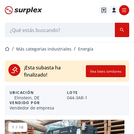
Página de inicio
Barra de búsqueda
Página de inicio
Más categorías industriales
Energía
¡Esta subasta ha
Vea lotes similares
finalizado!
UBICACIÓN
LOTE
Elmstein, DE
044-3AR-1
VENDIDO POR
Vendedor de empresa
1
/
16