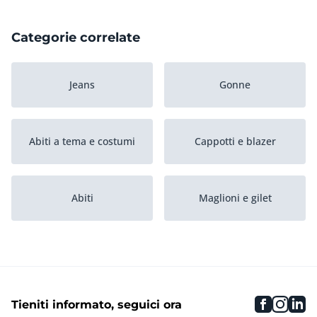
Categorie correlate
Jeans
Gonne
Abiti a tema e costumi
Cappotti e blazer
Abiti
Maglioni e gilet
Camicie e top
Camicette
faceboo
inst
li
Tieniti informato, seguici ora
Pantaloni
Accessori