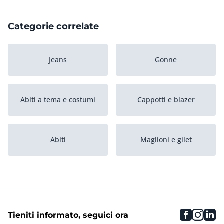
Categorie correlate
Jeans
Gonne
Abiti a tema e costumi
Cappotti e blazer
Abiti
Maglioni e gilet
Camicette
Pantaloni
faceboo
inst
li
Tieniti informato, seguici ora
Abbigliamento
Accessori
premaman