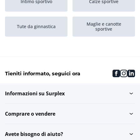
Intimo sportivo
Calze sportive
Maglie e canotte
Tute da ginnastica
sportive
Pantaloni sportivi e
Scarpe sportive
leggings
faceboo
inst
li
Tieniti informato, seguici ora
Informazioni su Surplex
Comprare o vendere
Avete bisogno di aiuto?