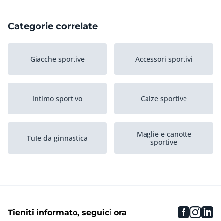
Categorie correlate
Giacche sportive
Accessori sportivi
Intimo sportivo
Calze sportive
Maglie e canotte
Tute da ginnastica
sportive
Pantaloni sportivi e
Scarpe sportive
leggings
faceboo
inst
li
Tieniti informato, seguici ora