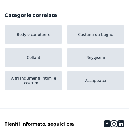
Categorie correlate
Body e canottiere
Costumi da bagno
Collant
Reggiseni
Altri indumenti intimi e
Accappatoi
costumi...
Mutandine
Boxer da bagno
faceboo
inst
li
Tieniti informato, seguici ora
Camicie da notte
Accessori da spiaggia