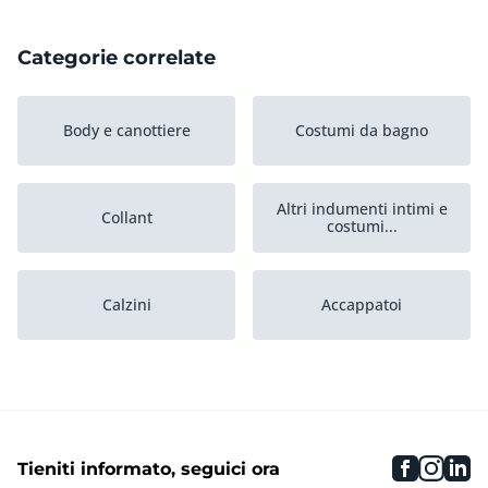
Categorie correlate
Body e canottiere
Costumi da bagno
Altri indumenti intimi e
Collant
costumi...
Calzini
Accappatoi
Mutandine
Boxer da bagno
faceboo
inst
li
Tieniti informato, seguici ora
Camicie da notte
Accessori da spiaggia