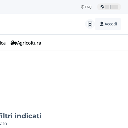
|
FAQ
Accedi
ica
Agricoltura
ltri indicati
vato