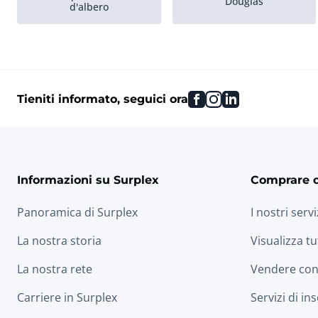
Douglas
d'albero
Sequoia
Sottopavimento
facebook
instagram
linkedin
Tieniti informato, seguici ora
Meranti
Quercia, europea
OSB
Informazioni su Surplex
Comprare 
Panoramica di Surplex
I nostri servi
La nostra storia
Visualizza tu
La nostra rete
Vendere con
Carriere in Surplex
Servizi di in