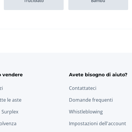
Truciolato
Bambù
Quercia, americana
MDF
Faggio
Olmo
o vendere
Avete bisogno di aiuto?
zi
Contattateci
tte le aste
Domande frequenti
 Surplex
Whistleblowing
solvenza
Impostazioni dell'account