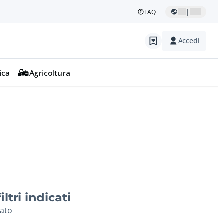
|
FAQ
Accedi
ica
Agricoltura
ltri indicati
vato