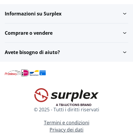
Informazioni su Surplex
acero
Teak
Comprare o vendere
Travi di quercia e
Legno di pino
tronchi d'albero
Avete bisogno di aiuto?
Douglas
Truciolato
Bambù
Pannelli di rivestimento
© 2025 - Tutti i diritti riservati
Sequoia
Sottopavimento
Termini e condizioni
Privacy dei dati