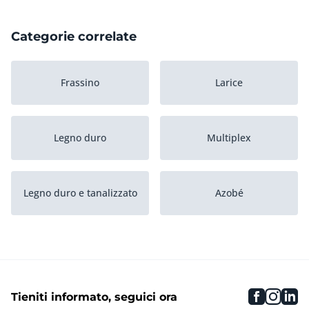
Categorie correlate
Frassino
Larice
Legno duro
Multiplex
Legno duro e tanalizzato
Azobé
Merbau
Jatobà
faceboo
inst
li
Tieniti informato, seguici ora
Compensato
Quercia africana