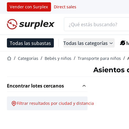
Vender con Surplex
Direct sales
Barra de búsqueda
Página de inicio
Todas las subastas
Todas las categorías
M
Página de inicio
Categorías
Bebés y niños
Transporte para niños
Asientos 
Encontrar lotes cercanos
Filtrar resultados por ciudad y distancia